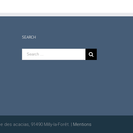
SEARCH
e des acacias, 91490 Milly-la-Forêt. |
Mentions