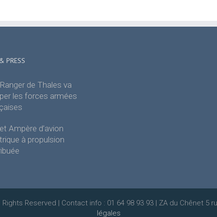
& PRESS
Ranger de Thales va
per les forces armées
çaises
et Ampère d’avion
trique à propulsion
ribuée
ll Rights Reserved | Contact info : 01 64 98 93 93 | ZA du Chênet 5 ru
légales