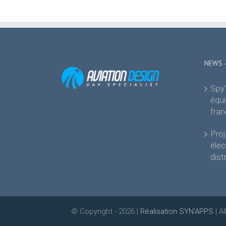
NEWS 
Spy’
équi
fran
Proj
élec
dist
© Copyright -
2026 |
Réalisation SYN'APPS
| A