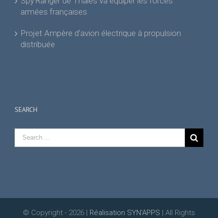
Spy’Ranger de Thales va équiper les forces
armées françaises
Projet Ampère d’avion électrique à propulsion
distribuée
SEARCH
© Copyright -
2026 |
Réalisation SYN'APPS
| All Rights