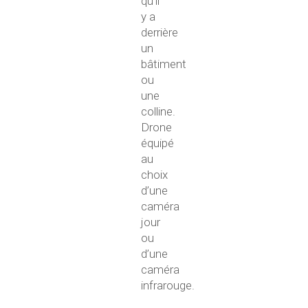
qu’il
y a
derrière
un
bâtiment
ou
une
colline.
Drone
équipé
au
choix
d’une
caméra
jour
ou
d’une
caméra
infrarouge.