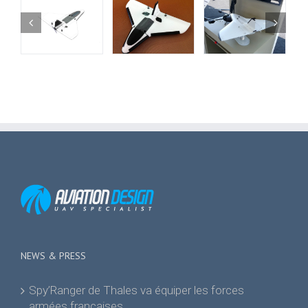
NEWS & PRESS
Spy’Ranger de Thales va équiper les forces
armées françaises