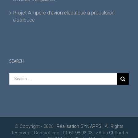
Projet Ampère d’avion électrique à propulsion
distribuée
SEARCH
© Copyright -
2026 |
Réalisation SYN'APPS
| All Rights
Reserved | Contact info : 01 64 98 93 93 | ZA du Chênet 5