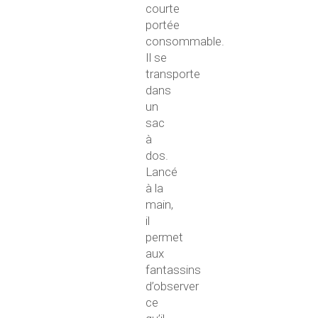
courte
portée
consommable.
Il se
transporte
dans
un
sac
à
dos.
Lancé
à la
main,
il
permet
aux
fantassins
d’observer
ce