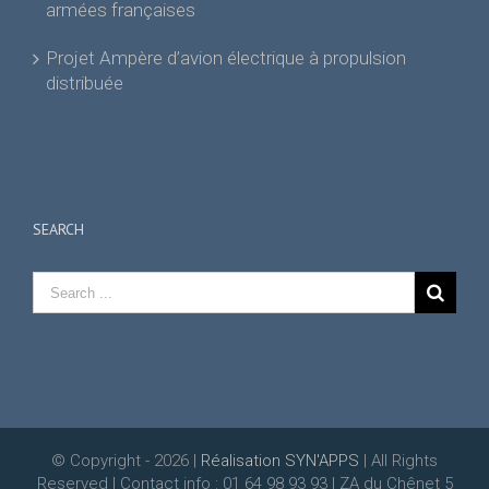
armées françaises
Projet Ampère d’avion électrique à propulsion
distribuée
SEARCH
© Copyright -
2026 |
Réalisation SYN'APPS
| All Rights
Reserved | Contact info : 01 64 98 93 93 | ZA du Chênet 5