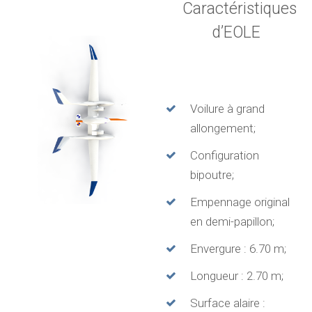
Caractéristiques
d’EOLE
Voilure à grand
allongement;
Configuration
bipoutre;
Empennage original
en demi-papillon;
Envergure : 6.70 m;
Longueur : 2.70 m;
Surface alaire :