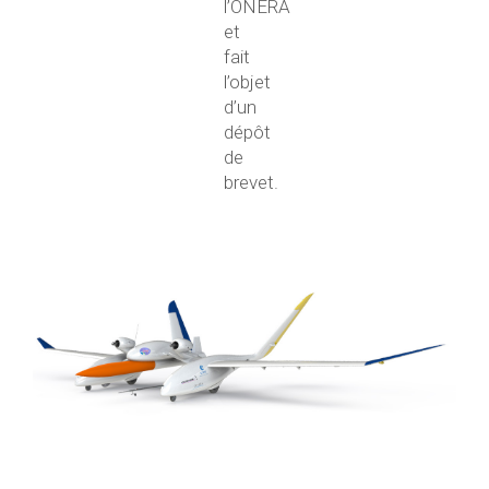
l’ONERA
et
fait
l’objet
d’un
dépôt
de
brevet.