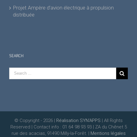
Projet Ampère d’avion électrique à propulsion
distribuée
SEARCH
© Copyright -
2026 |
Réalisation SYN'APPS
| All Rights
Reserved | Contact info : 01 64 98 93 93 | ZA du Chênet 5
rue des acacias, 91490 Milly-la-Forêt. |
Mentions légales